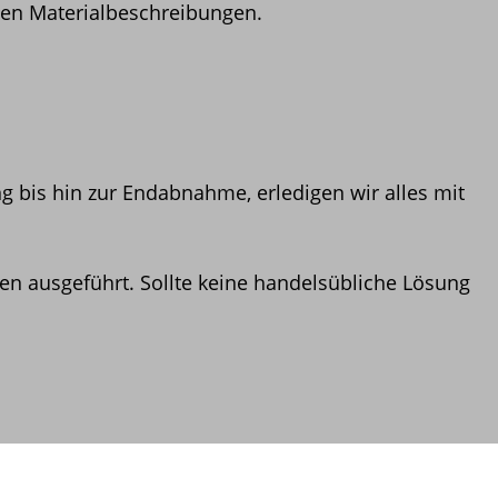
chen Materialbeschreibungen.
 bis hin zur Endabnahme, erledigen wir alles mit
 ausgeführt. Sollte keine handelsübliche Lösung