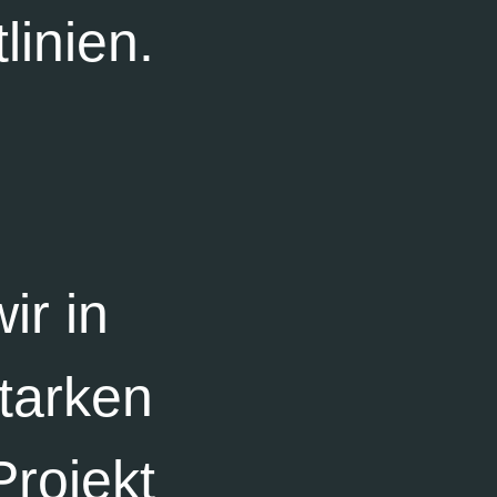
linien.
ir in
tarken
Projekt