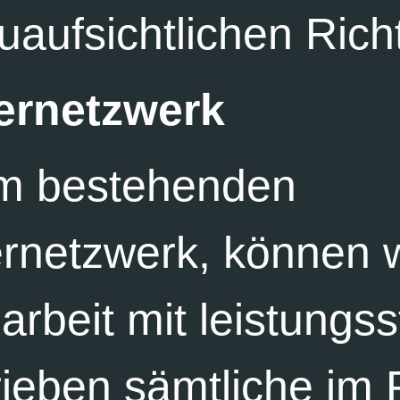
uaufsichtlichen Richt
ernetzwerk
em bestehenden
netzwerk, können w
beit mit leistungss
ieben sämtliche im 