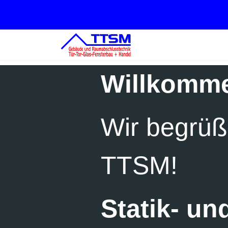
Willkomm
Wir begrüße
TTSM!
Statik- un