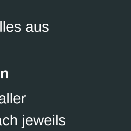
lles aus
en
ller
ch jeweils