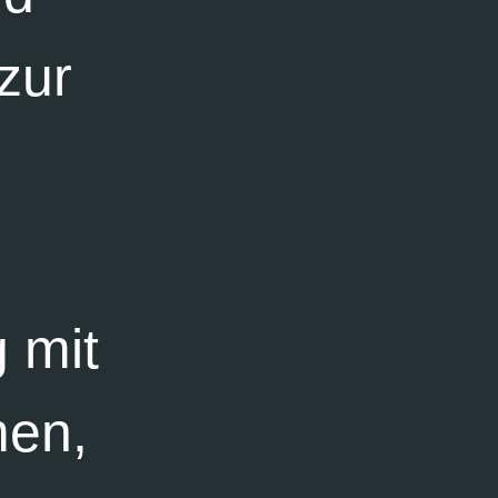
zur
 mit
men,