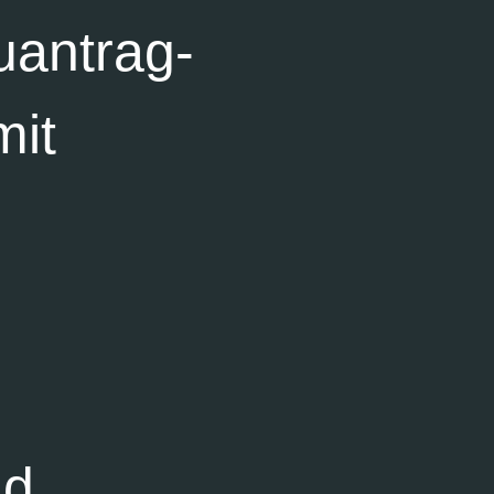
uantrag-
mit
nd